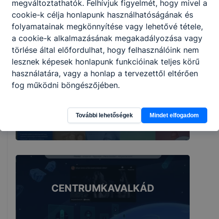
megváltoztathatók. Felhívjuk figyelmét, hogy mivel a
cookie-k célja honlapunk használhatóságának és
SZAKKEPZES.IKK.HU
folyamatainak megkönnyítése vagy lehetővé tétele,
a cookie-k alkalmazásának megakadályozása vagy
törlése által előfordulhat, hogy felhasználóink nem
lesznek képesek honlapunk funkcióinak teljes körű
használatára, vagy a honlap a tervezettől eltérően
fog működni böngészőjében.
PALYAORIENTACIO.NIVE.HU
További lehetőségek
Mindet elfogadom
CENTRUMKAVALKÁD