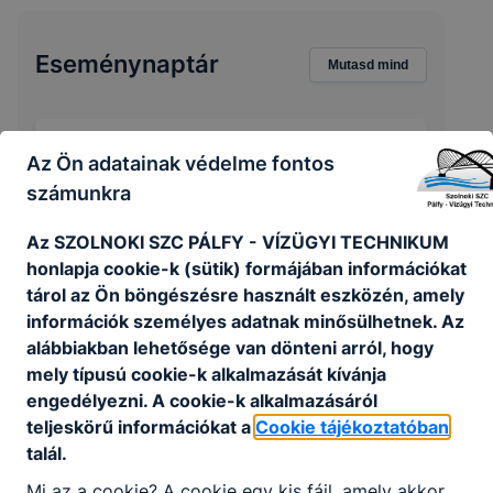
Eseménynaptár
Mutasd mind
‹
›
2026. augusztus
Az Ön adatainak védelme fontos
számunkra
H
K
Sze
Cs
P
Szo
V
27
28
29
30
31
1
2
Az SZOLNOKI SZC PÁLFY - VÍZÜGYI TECHNIKUM
honlapja cookie-k (sütik) formájában információkat
3
4
5
6
7
8
9
tárol az Ön böngészésre használt eszközén, amely
információk személyes adatnak minősülhetnek. Az
10
11
12
13
14
15
16
alábbiakban lehetősége van dönteni arról, hogy
17
18
19
20
21
22
23
mely típusú cookie-k alkalmazását kívánja
24
25
26
27
28
29
30
engedélyezni. A cookie-k alkalmazásáról
31
1
2
3
4
5
6
teljeskörű információkat a
Cookie tájékoztatóban
talál.
Mi az a cookie? A cookie egy kis fájl, amely akkor