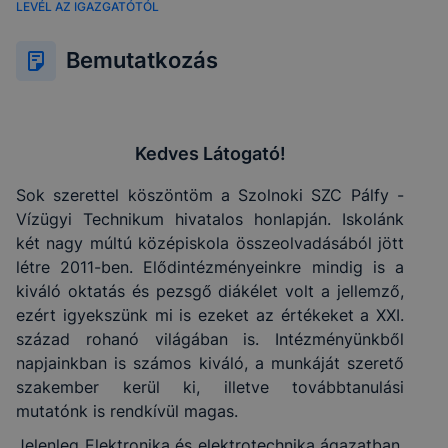
LEVÉL AZ IGAZGATÓTÓL
Bemutatkozás
Kedves Látogató!
Sok szerettel köszöntöm a Szolnoki SZC Pálfy -
Vízügyi Technikum hivatalos honlapján. Iskolánk
két nagy múltú középiskola összeolvadásából jött
létre 2011-ben. Elődintézményeinkre mindig is a
kiváló oktatás és pezsgő diákélet volt a jellemző,
ezért igyekszünk mi is ezeket az értékeket a XXI.
század rohanó világában is. Intézményünkből
napjainkban is számos kiváló, a munkáját szerető
szakember kerül ki, illetve továbbtanulási
mutatónk is rendkívül magas.
Jelenleg
Elektronika és elektrotechnika
ágazatban,