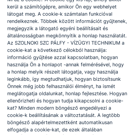
kerül a számítógépre, amikor Ön egy webhelyet
látogat meg. A cookie-k számtalan funkcióval
🔎 Nincsenek események ebben a
rendelkeznek. Többek között információt gyűjtenek,
hónapban
megjegyzik a látogató egyéni beállításait és
általánosságban megkönnyítik a honlap használatát.
Az SZOLNOKI SZC PÁLFY - VÍZÜGYI TECHNIKUM a
cookie-kat a következő célokból használja:
információ gyűjtése azzal kapcsolatban, hogyan
használja Ön a honlapot -annak felmérésével, hogy
a honlap melyik részeit látogatja, vagy használja
leginkább, így megtudhatjuk, hogyan biztosítsunk
Önnek még jobb felhasználói élményt, ha ismét
meglátogatja oldalunkat, honlap fejlesztése. Hogyan
ellenőrizheti és hogyan tudja kikapcsolni a cookie-
kat? Minden modern böngésző engedélyezi a
cookie-k beállításának a változtatását. A legtöbb
böngésző alapértelmezettként automatikusan
elfogadja a cookie-kat, de ezek általában