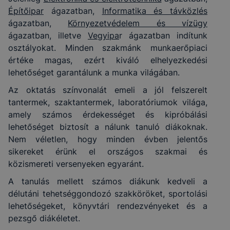
Építőipar
ágazatban,
Informatika és távközlés
ágazatban,
Környezetvédelem és vízügy
ágazatban, illetve
Vegyipa
r ágazatban indítunk
osztályokat. Minden szakmánk munkaerőpiaci
értéke magas, ezért kiváló elhelyezkedési
lehetőséget garantálunk a munka világában.
Az oktatás színvonalát emeli a jól felszerelt
tantermek, szaktantermek, laboratóriumok világa,
amely számos érdekességet és kipróbálási
lehetőséget biztosít a nálunk tanuló diákoknak.
Nem véletlen, hogy minden évben jelentős
sikereket érünk el országos szakmai és
közismereti versenyeken egyaránt.
A tanulás mellett számos diákunk kedveli a
délutáni tehetséggondozó szakköröket, sportolási
lehetőségeket, könyvtári rendezvényeket és a
pezsgő diákéletet.