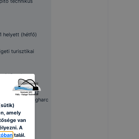
pítő technikus
 helyett (hétfő)
eti turisztikai
sgaidőszak
emzeti ünnep az
lom és szabadságharc
sütik)
én, amely
etősége van
élyezni. A
tóban
talál.