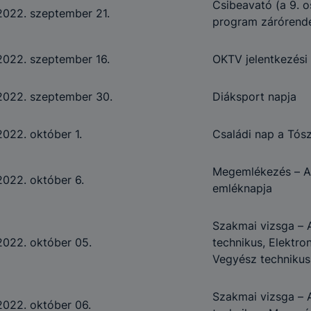
Csibeavató (a 9. o
2022. szeptember 21.
program zárórend
2022. szeptember 16.
OKTV jelentkezési 
2022. szeptember 30.
Diáksport napja
2022. október 1.
Családi nap a Tós
Megemlékezés – A
2022. október 6.
emléknapja
Szakmai vizsga – 
2022. október 05.
technikus, Elektron
Vegyész technikus
Szakmai vizsga – 
2022. október 06.