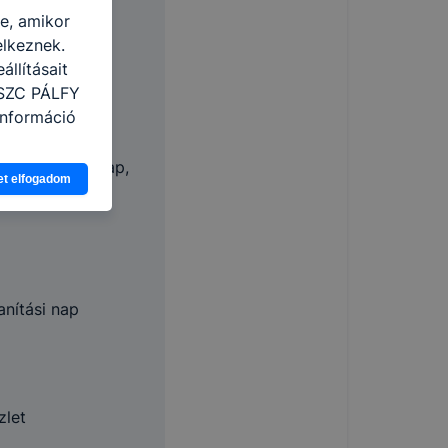
re, amikor
elkeznek.
anítási nap
llításait
 SZC PÁLFY
információ
eginkább,
tolsó tanítási nap,
et elfogadom
lményt, ha
ly
ti és hogyan
 a cookie-k
t
thatók.
tóságának és
anítási nap
mazásának
 nem
 a honlap a
zlet