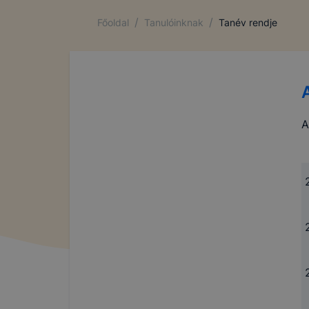
/
/
Főoldal
Tanulóinknak
Tanév rendje
A