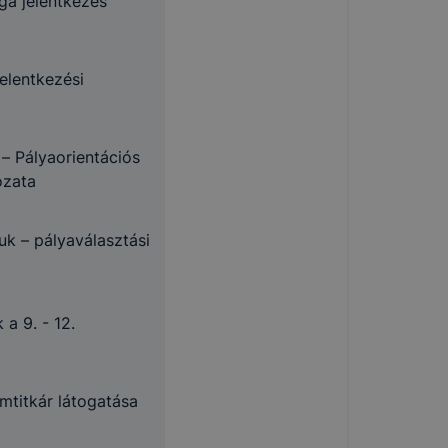
sga jelentkezés
elentkezési
– Pályaorientációs
ozata
puk – pályaválasztási
 a 9. - 12.
mtitkár látogatása