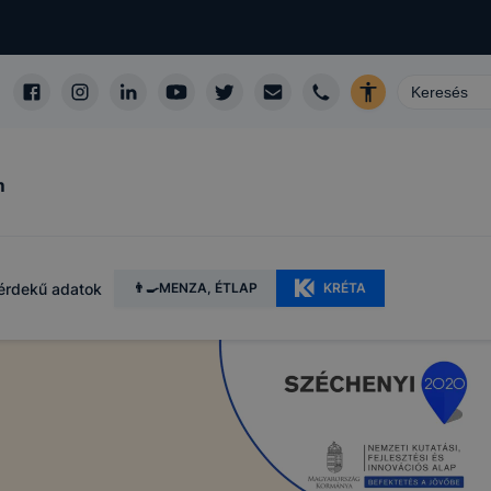
m
érdekű adatok
👨‍🍳MENZA, ÉTLAP
KRÉTA