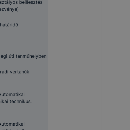
sztályos beillesztési
ezvénye)
határidő
zegi úti tanműhelyben
radi vértanúk
Automatikai
ikai technikus,
Automatikai