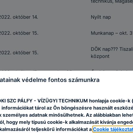
technikus, Magasé
2022. október 14.
Nyílt nap
2022. október 15.
Munkanap – okt. 31
DÖK nap??? Tiszalig
2022. október 15.
központ
2022. október 17 – november 25.
Őszi érettségi viz
atainak védelme fontos számunkra
Megemlékezés – N
2022. október 21.
1956. évi forrada
I SZC PÁLFY - VÍZÜGYI TECHNIKUM honlapja cookie-k (
emlékére
 információkat tárol az Ön böngészésre használt eszköz
k személyes adatnak minősülhetnek. Az alábbiakban leh
2022. október 23.
Nemzeti ünnep
ól, hogy mely típusú cookie-k alkalmazását kívánja enged
lkalmazásáról teljeskörű információkat a
Cookie tájékozta