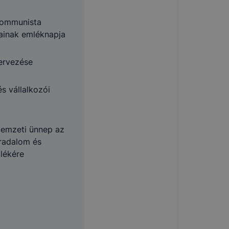
Kommunista
tainak emléknapja
ervezése
s vállalkozói
emzeti ünnep az
rradalom és
lékére