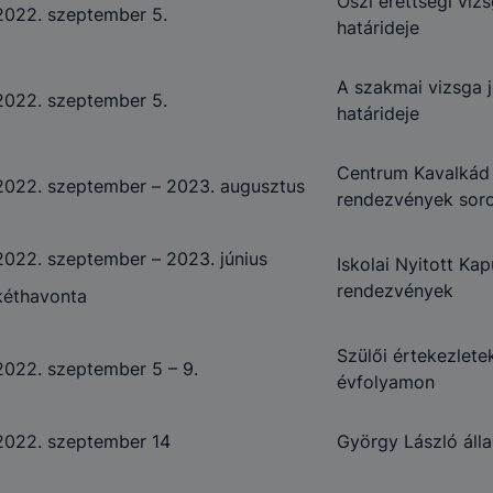
Őszi érettségi viz
2022. szeptember 5.
határideje
A szakmai vizsga j
2022. szeptember 5.
határideje
Centrum Kavalkád 
2022. szeptember – 2023. augusztus
rendezvények sor
2022. szeptember – 2023. június
Iskolai Nyitott Ka
rendezvények
kéthavonta
Szülői értekezletek
2022. szeptember 5 – 9.
évfolyamon
2022. szeptember 14
György László álla