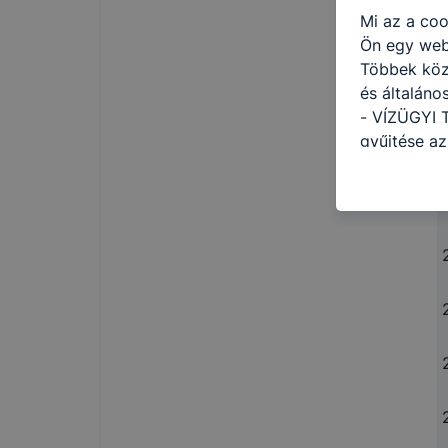
Mi az a coo
Ön egy web
Többek közö
és általán
- VÍZÜGYI 
gyűjtése az
felméréséve
így megtudh
ismét meglá
tudja kika
beállításán
automatikus
Felhívjuk f
folyamatai
megakadályo
lesznek kép
tervezettől