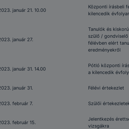
Központi írásbeli f
2023. január 21. 10.00
kilencedik évfoly
Tanulók és kiskorú
szülő / gondviselő
2023. január 27.
félévben elért tan
eredményekről
Pótló központi írás
2023. január 31. 14.00
a kilencedik évfol
2023. január 31.
Félévi értekezlet
2023. február 7.
Szülői értekezlete
Jelentkezés éretts
2023. február 15.
vizsgákra