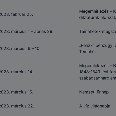
Megemlékezés – 
2023. február 25.
diktatúrák áldoza
2023. március 1 – április 29.
Témahetek megsz
„Pénz7” pénzügyi é
2023. március 6 – 10.
Témahét
Megemlékezés – N
2023. március 14.
1848-1849. évi fo
szabadságharc em
2023. március 15.
Nemzeti ünnep
2023. március 22.
A víz világnapja