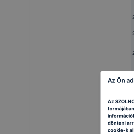
Az Ön ad
Az SZOLNOK
formájában
információ
dönteni arr
cookie-k a