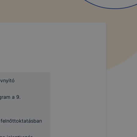
évnyitó
gram a 9.
a felnőttoktatásban